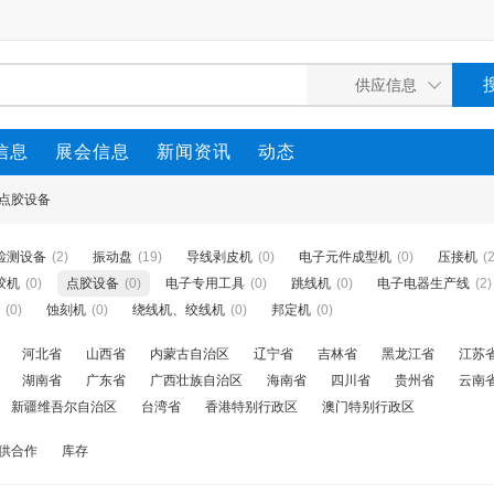
信息
展会信息
新闻资讯
动态
点胶设备
检测设备
(2)
振动盘
(19)
导线剥皮机
(0)
电子元件成型机
(0)
压接机
(
胶机
(0)
点胶设备
(0)
电子专用工具
(0)
跳线机
(0)
电子电器生产线
(2)
(0)
蚀刻机
(0)
绕线机、绞线机
(0)
邦定机
(0)
河北省
山西省
内蒙古自治区
辽宁省
吉林省
黑龙江省
江苏
湖南省
广东省
广西壮族自治区
海南省
四川省
贵州省
云南
新疆维吾尔自治区
台湾省
香港特别行政区
澳门特别行政区
供合作
库存