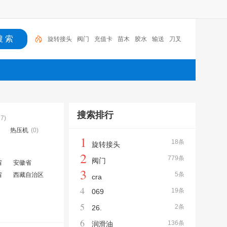
旋转接头
阀门
充值卡
苗木
胶水
输送
刀叉
胶带
隐形防护网
润滑油
搜索排行
27)
热压机
(0)
1
18条
旋转接头
2
779条
阀门
省
安徽省
3
5条
省
西藏自治区
cra
4
19条
069
5
2条
26.
6
136条
润滑油