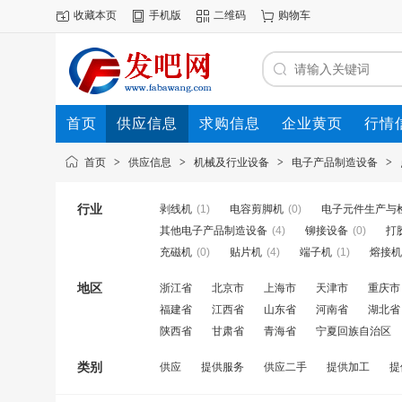
收藏本页
手机版
二维码
购物车
首页
供应信息
求购信息
企业黄页
行情
首页
>
供应信息
>
机械及行业设备
>
电子产品制造设备
>
行业
剥线机
(1)
电容剪脚机
(0)
电子元件生产与
其他电子产品制造设备
(4)
铆接设备
(0)
打
充磁机
(0)
贴片机
(4)
端子机
(1)
熔接机
地区
浙江省
北京市
上海市
天津市
重庆市
福建省
江西省
山东省
河南省
湖北省
陕西省
甘肃省
青海省
宁夏回族自治区
类别
供应
提供服务
供应二手
提供加工
提