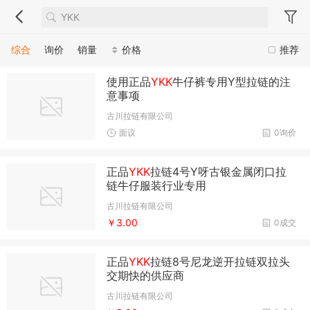
综合
询价
销量
价格
推荐
使用正品
YKK
牛仔裤专用Y型拉链的注
意事项
古川拉链有限公司
面议
0询价
正品
YKK
拉链4号Y呀古银金属闭口拉
链牛仔服装行业专用
古川拉链有限公司
￥3.00
0成交
正品
YKK
拉链8号尼龙逆开拉链双拉头
交期快的供应商
古川拉链有限公司