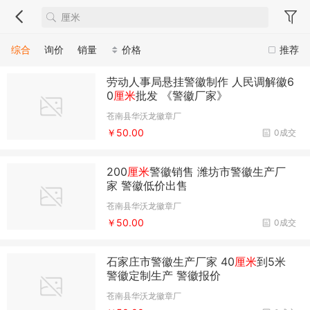
综合
询价
销量
价格
推荐
劳动人事局悬挂警徽制作 人民调解徽6
0
厘米
批发 《警徽厂家》
苍南县华沃龙徽章厂
￥50.00
0成交
200
厘米
警徽销售 潍坊市警徽生产厂
家 警徽低价出售
苍南县华沃龙徽章厂
￥50.00
0成交
石家庄市警徽生产厂家 40
厘米
到5米
警徽定制生产 警徽报价
苍南县华沃龙徽章厂