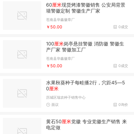
60
厘米
现货烤漆警徽销售 公安局背景
墙警徽定制 警徽生产厂家
苍南县华鑫徽章厂
￥50.00
0成交
100
厘米
岗亭悬挂警徽 消防徽 警徽生
产厂家 警徽加工厂
苍南县华鑫徽章厂
￥50.00
0成交
水果秋葵种子每畦播2行，穴距45―5
0
厘米
历城区瑞农种子销售中心
面议
0询价
黄石50
厘米
党徽 专业党徽生产销售 来
电定做