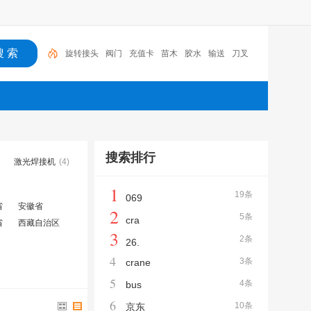
旋转接头
阀门
充值卡
苗木
胶水
输送
刀叉
胶带
隐形防护网
润滑油
搜索排行
激光焊接机
(4)
1
19条
069
省
安徽省
2
5条
cra
省
西藏自治区
3
2条
26.
4
3条
crane
5
4条
bus
6
10条
京东