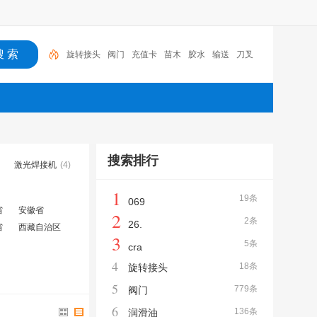
旋转接头
阀门
充值卡
苗木
胶水
输送
刀叉
胶带
隐形防护网
润滑油
搜索排行
激光焊接机
(4)
1
19条
069
省
安徽省
2
2条
26.
省
西藏自治区
3
5条
cra
4
18条
旋转接头
5
779条
阀门
6
136条
润滑油