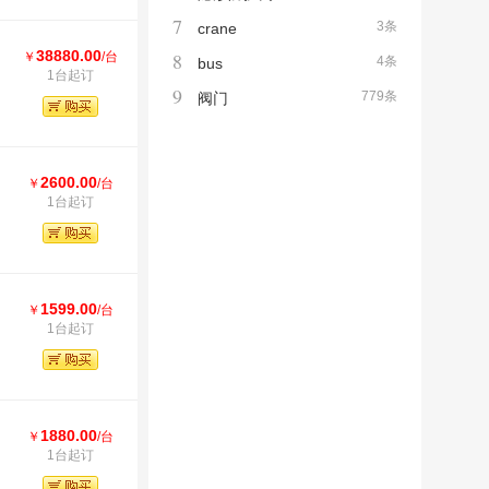
7
3条
crane
38880.00
8
￥
/台
4条
bus
1台起订
9
779条
阀门
2600.00
￥
/台
1台起订
1599.00
￥
/台
1台起订
1880.00
￥
/台
1台起订