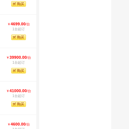
4699.00
￥
/台
1台起订
39900.00
￥
/台
1台起订
41000.00
￥
/台
1台起订
4600.00
￥
/台