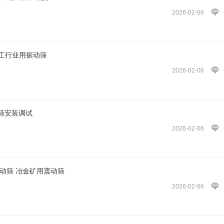
2026-02-06
工行业用振动筛
2026-02-06
筛安装调试
2026-02-06
振动筛 冶金矿用震动筛
2026-02-06