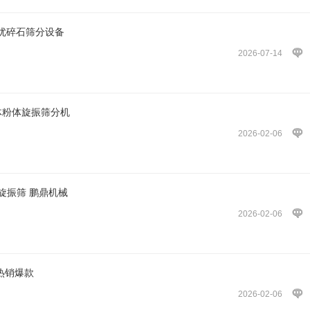
优碎石筛分设备
2026-07-14
液体粉体旋振筛分机
2026-02-06
0旋振筛 鹏鼎机械
2026-02-06
热销爆款
2026-02-06