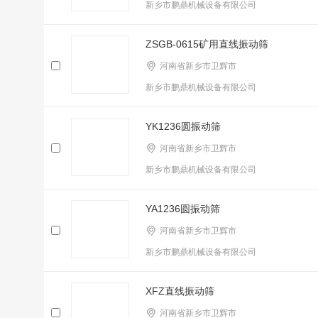
新乡市鹏鼎机械设备有限公司
ZSGB-0615矿用直线振动筛
河南省新乡市卫辉市
新乡市鹏鼎机械设备有限公司
YK1236圆振动筛
河南省新乡市卫辉市
新乡市鹏鼎机械设备有限公司
YA1236圆振动筛
河南省新乡市卫辉市
新乡市鹏鼎机械设备有限公司
XFZ直线振动筛
河南省新乡市卫辉市