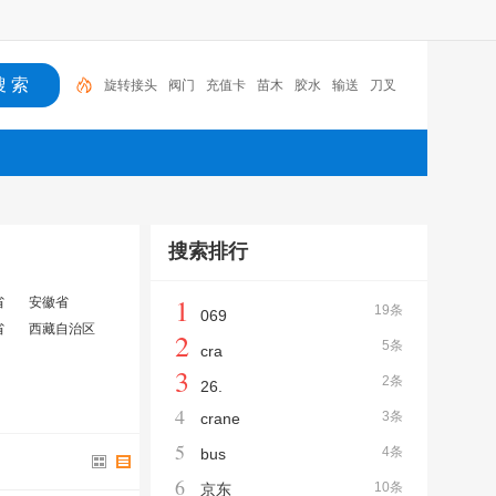
阀门
充值卡
苗木
胶水
输送
刀叉
胶带
隐形
防护网
润滑油
旋转接头
搜索排行
1
省
安徽省
19条
069
省
西藏自治区
2
5条
cra
3
2条
26.
4
3条
crane
5
4条
bus
6
10条
京东