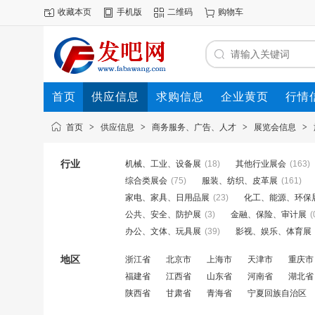
收藏本页
手机版
二维码
购物车
首页
供应信息
求购信息
企业黄页
行情
首页
>
供应信息
>
商务服务、广告、人才
>
展览会信息
>
行业
机械、工业、设备展
(18)
其他行业展会
(163)
综合类展会
(75)
服装、纺织、皮革展
(161)
家电、家具、日用品展
(23)
化工、能源、环保
公共、安全、防护展
(3)
金融、保险、审计展
(
办公、文体、玩具展
(39)
影视、娱乐、体育展
地区
浙江省
北京市
上海市
天津市
重庆市
福建省
江西省
山东省
河南省
湖北省
陕西省
甘肃省
青海省
宁夏回族自治区