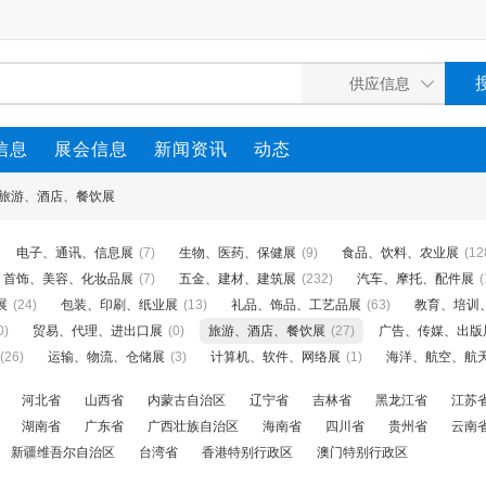
信息
展会信息
新闻资讯
动态
旅游、酒店、餐饮展
电子、通讯、信息展
(7)
生物、医药、保健展
(9)
食品、饮料、农业展
(12
首饰、美容、化妆品展
(7)
五金、建材、建筑展
(232)
汽车、摩托、配件展
(
展
(24)
包装、印刷、纸业展
(13)
礼品、饰品、工艺品展
(63)
教育、培训
0)
贸易、代理、进出口展
(0)
旅游、酒店、餐饮展
(27)
广告、传媒、出版
(26)
运输、物流、仓储展
(3)
计算机、软件、网络展
(1)
海洋、航空、航
河北省
山西省
内蒙古自治区
辽宁省
吉林省
黑龙江省
江苏
湖南省
广东省
广西壮族自治区
海南省
四川省
贵州省
云南
新疆维吾尔自治区
台湾省
香港特别行政区
澳门特别行政区