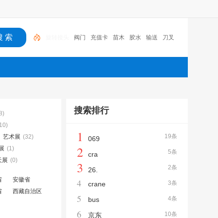
阀门
充值卡
苗木
胶水
输送
刀叉
胶带
隐形
防护网
润滑油
旋转接头
搜索排行
8)
10)
1
19条
、艺术展
(32)
069
2
展
(1)
5条
cra
天展
(0)
3
2条
26.
省
安徽省
4
3条
crane
省
西藏自治区
5
4条
bus
6
10条
京东