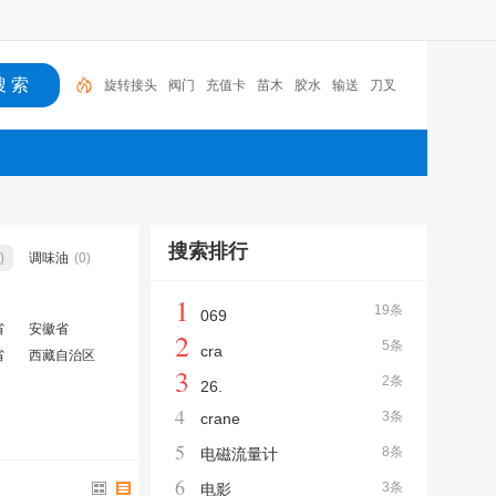
旋转接头
阀门
充值卡
苗木
胶水
输送
刀叉
胶带
隐形防护网
润滑油
搜索排行
)
调味油
(0)
1
19条
069
省
安徽省
2
5条
cra
省
西藏自治区
3
2条
26.
4
3条
crane
5
8条
电磁流量计
6
3条
电影