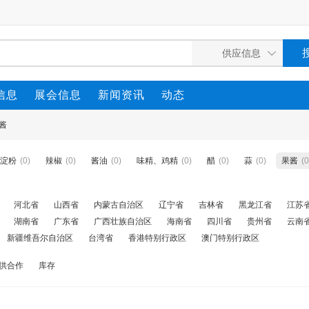
信息
展会信息
新闻资讯
动态
酱
淀粉
(0)
辣椒
(0)
酱油
(0)
味精、鸡精
(0)
醋
(0)
蒜
(0)
果酱
(0
河北省
山西省
内蒙古自治区
辽宁省
吉林省
黑龙江省
江苏
湖南省
广东省
广西壮族自治区
海南省
四川省
贵州省
云南
新疆维吾尔自治区
台湾省
香港特别行政区
澳门特别行政区
供合作
库存