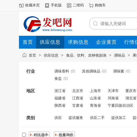
收藏本页
手机版
二维码
购物车
首页
供应信息
求购信息
企业黄页
行情
首页
>
供应信息
>
食品、饮料、农林牧副渔
>
调味品
>
果
行业
调味香料
(0)
其他调味品
(0)
调味酱
(0)
食盐
(0)
地区
浙江省
北京市
上海市
天津市
重庆市
福建省
江西省
山东省
河南省
湖北省
陕西省
甘肃省
青海省
宁夏回族自治区
类别
供应
提供服务
供应二手
提供加工
提