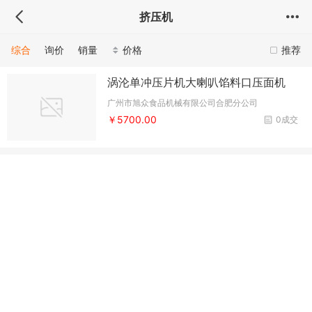
挤压机
综合
询价
销量
价格
推荐
涡沦单冲压片机大喇叭馅料口压面机
广州市旭众食品机械有限公司合肥分公司
￥5700.00
0成交