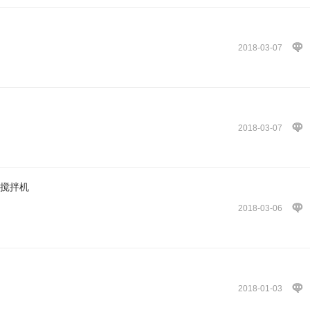
2018-03-07
2018-03-07
料搅拌机
2018-03-06
2018-01-03