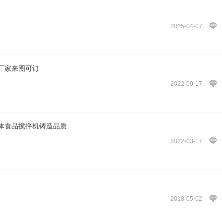
2025-04-07
厂家来图可订
2022-09-17
体食品搅拌机铸造品质
2022-03-17
2018-05-02