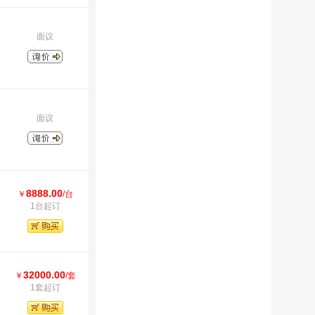
面议
面议
8888.00
￥
/台
1台起订
32000.00
￥
/套
1套起订