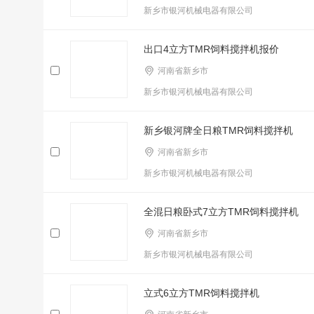
新乡市银河机械电器有限公司
出口4立方TMR饲料搅拌机报价
河南省新乡市
新乡市银河机械电器有限公司
新乡银河牌全日粮TMR饲料搅拌机
河南省新乡市
新乡市银河机械电器有限公司
全混日粮卧式7立方TMR饲料搅拌机
河南省新乡市
新乡市银河机械电器有限公司
立式6立方TMR饲料搅拌机