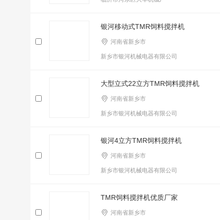
银河移动式TMR饲料搅拌机
河南省新乡市
新乡市银河机械电器有限公司
大型立式22立方TMR饲料搅拌机
河南省新乡市
新乡市银河机械电器有限公司
银河4立方TMR饲料搅拌机
河南省新乡市
新乡市银河机械电器有限公司
TMR饲料搅拌机优质厂家
河南省新乡市