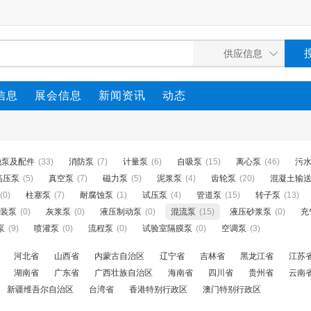
信息
展会信息
新闻资讯
动态
他泵及配件
(33)
消防泵
(7)
计量泵
(6)
自吸泵
(15)
离心泵
(46)
污
高压泵
(5)
真空泵
(7)
磁力泵
(5)
泥浆泵
(4)
齿轮泵
(20)
混凝土输
(0)
柱塞泵
(7)
耐腐蚀泵
(1)
试压泵
(4)
管道泵
(15)
转子泵
(13)
装泵
(0)
灰浆泵
(0)
液压制动泵
(0)
混流泵
(15)
液压砂浆泵
(0)
充
泵
(9)
喷灌泵
(0)
流程泵
(0)
试验室隔膜泵
(0)
空调泵
(3)
河北省
山西省
内蒙古自治区
辽宁省
吉林省
黑龙江省
江苏
湖南省
广东省
广西壮族自治区
海南省
四川省
贵州省
云南
新疆维吾尔自治区
台湾省
香港特别行政区
澳门特别行政区