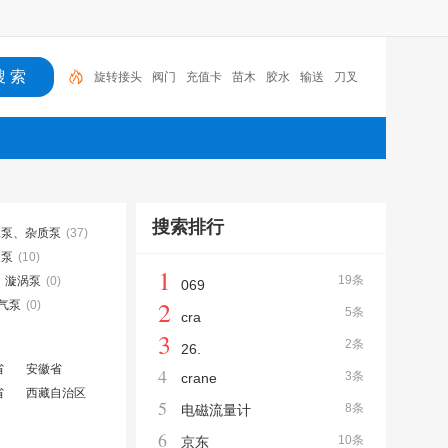
阀门
充值卡
苗木
胶水
输送
刀叉
胶带
隐形
防护网
润滑油
旋转接头
搜索排行
水泵、杂质泵
(37)
送泵
(10)
1
19条
漩涡泵
(0)
069
2
气泵
(0)
5条
cra
3
2条
26.
省
安徽省
4
3条
crane
省
西藏自治区
5
8条
电磁流量计
6
10条
京东