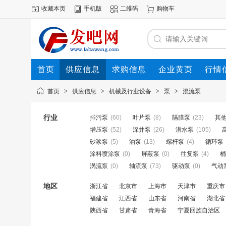
收藏本页
手机版
二维码
购物车
首页
供应信息
求购信息
企业黄页
行情
首页
>
供应信息
>
机械及行业设备
>
泵
>
混流泵
行业
排污泵
(60)
叶片泵
(8)
隔膜泵
(23)
其
增压泵
(52)
深井泵
(26)
潜水泵
(105)
砂浆泵
(5)
油泵
(13)
螺杆泵
(4)
循环泵
涂料喷涂泵
(0)
屏蔽泵
(0)
往复泵
(4)
桶
涡流泵
(0)
轴流泵
(73)
驱动泵
(0)
气动
地区
浙江省
北京市
上海市
天津市
重庆市
福建省
江西省
山东省
河南省
湖北省
陕西省
甘肃省
青海省
宁夏回族自治区