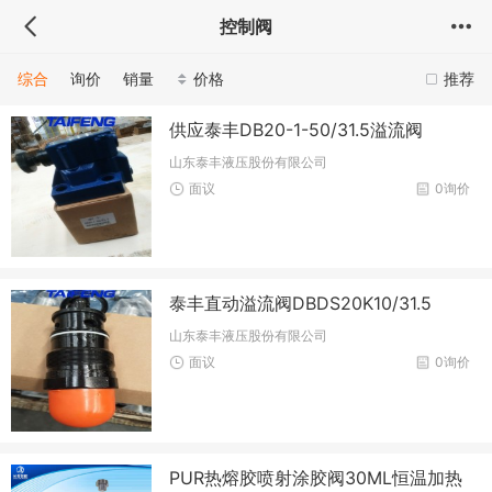
控制阀
综合
询价
销量
价格
推荐
供应泰丰DB20-1-50/31.5溢流阀
山东泰丰液压股份有限公司
面议
0询价
泰丰直动溢流阀DBDS20K10/31.5
山东泰丰液压股份有限公司
面议
0询价
PUR热熔胶喷射涂胶阀30ML恒温加热