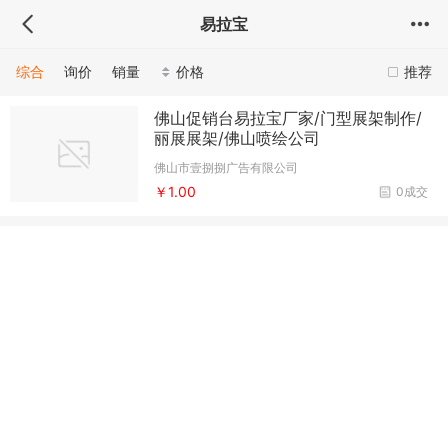
易拉宝
综合
询价
销量
价格
推荐
佛山促销台易拉宝厂家/门型展架制作/
丽展展架/佛山喷绘公司
佛山市壹捌捌广告有限公司
￥1.00
0成交