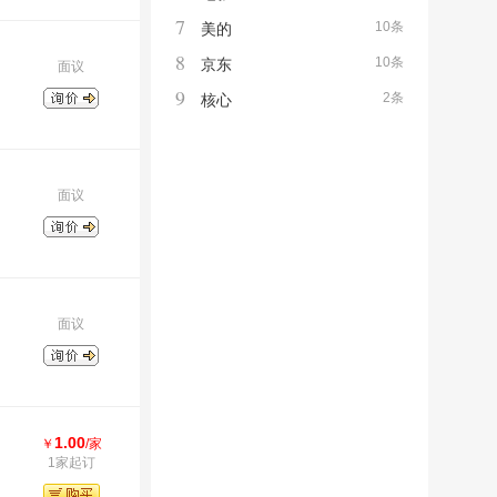
7
10条
美的
8
10条
京东
面议
9
2条
核心
面议
面议
1.00
￥
/家
1家起订