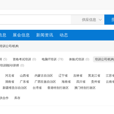
信息
展会信息
新闻资讯
动态
培训公司/机构
训
(5)
资格考试培训
(0)
电脑IT培训
(78)
体验式培训
(0)
培训公司/机构
培训顾问/讲师
(0)
河北省
山西省
内蒙古自治区
辽宁省
吉林省
黑龙江省
江苏
湖南省
广东省
广西壮族自治区
海南省
四川省
贵州省
云南
新疆维吾尔自治区
台湾省
香港特别行政区
澳门特别行政区
供合作
库存