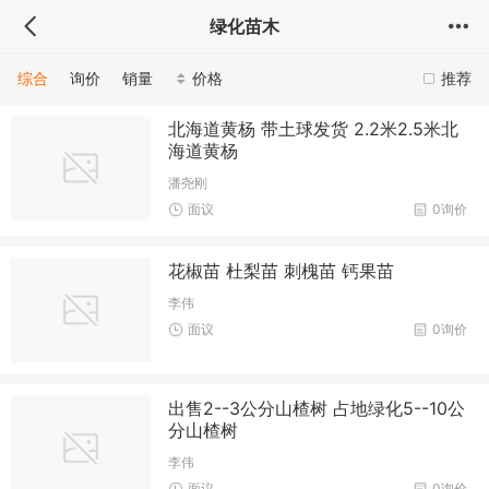
绿化苗木
综合
询价
销量
价格
推荐
北海道黄杨 带土球发货 2.2米2.5米北
海道黄杨
潘尧刚
面议
0询价
花椒苗 杜梨苗 刺槐苗 钙果苗
李伟
面议
0询价
出售2--3公分山楂树 占地绿化5--10公
分山楂树
李伟
面议
0询价