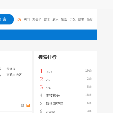
阀门
充值卡
苗木
胶水
输送
刀叉
胶带
隐形
防护网
润滑油
旋转接头
搜索排行
1
省
安徽省
19条
069
省
西藏自治区
2
2条
26.
3
5条
cra
4
18条
旋转接头
5
6条
隐形防护网
6
3条
crane