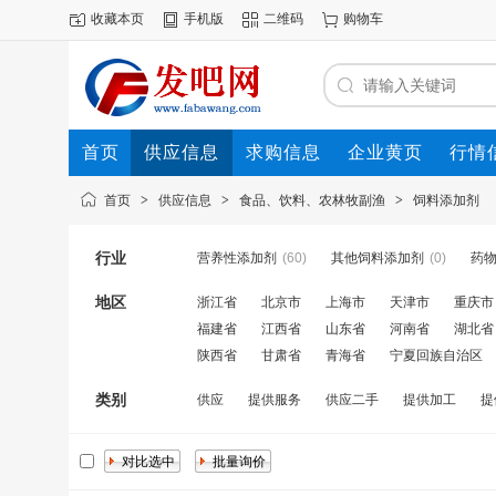
收藏本页
手机版
二维码
购物车
首页
供应信息
求购信息
企业黄页
行情
首页
>
供应信息
>
食品、饮料、农林牧副渔
>
饲料添加剂
行业
营养性添加剂
(60)
其他饲料添加剂
(0)
药
地区
浙江省
北京市
上海市
天津市
重庆市
福建省
江西省
山东省
河南省
湖北省
陕西省
甘肃省
青海省
宁夏回族自治区
类别
供应
提供服务
供应二手
提供加工
提