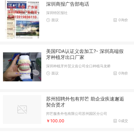
深圳商报广告部电话
深圳特区报社
面议
0询价
美国FDA认证义齿加工?- 深圳高端假
牙种植牙出口厂家
深圳种植牙外贸义齿公司全口种植马龙桥
面议
0询价
苏州招聘外包有邦芒 助企业疾速邂逅
契合贤才
邦芒服务外包有限公司苏州园区分公司
￥100.00
0成交