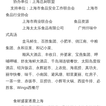
协办单位：上海总厨联盟
支持单位：上海市食品安全工作联合会 上海市
食品行业协会
上海市商业联合会 食品资源
上海太太乐食品有限公司 广州仟味中
式高汤
盒马鲜生、百胜集团、小肥羊、俏江南、中粮
集团、永和豆浆、和记小菜、
顺风大酒店、丰收日、外婆家、宝燕集团、呷
哺呷哺、舒友海鲜大酒店、千岛湖连锁餐饮、太阳岛度假
酒店、绍兴饭店、永辉超市、上农批、海底捞、真功夫、
丽华快餐、味千、小南国、避风塘、耶里夏丽、红房子、
一茶一坐、赤坂亭、豆捞坊、小辉哥火锅、西提牛排、必
胜客、Wings西餐厅
食材盛宴逐鹿上海