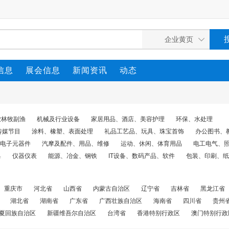
信息
展会信息
新闻资讯
动态
农林牧副渔
机械及行业设备
家居用品、酒店、美容护理
环保、水处理
传媒节目
涂料、橡塑、表面处理
礼品工艺品、玩具、珠宝首饰
办公图书、
电子元器件
汽摩及配件、用品、维修
运动、休闲、体育用品
电工电气、
具
仪器仪表
能源、冶金、钢铁
IT设备、数码产品、软件
包装、印刷、纸
重庆市
河北省
山西省
内蒙古自治区
辽宁省
吉林省
黑龙江省
湖北省
湖南省
广东省
广西壮族自治区
海南省
四川省
贵州
夏回族自治区
新疆维吾尔自治区
台湾省
香港特别行政区
澳门特别行政