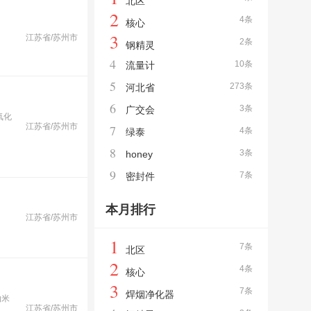
北区
2
4条
核心
3
江苏省/苏州市
2条
钢精灵
4
10条
流量计
5
273条
河北省
6
3条
广交会
氧化
江苏省/苏州市
7
4条
绿泰
8
3条
honey
9
7条
密封件
本月排行
江苏省/苏州市
1
7条
北区
2
4条
核心
3
7条
焊烟净化器
纳米
江苏省/苏州市