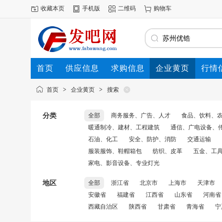
收藏本页
手机版
二维码
购物车
首页
供应信息
求购信息
企业黄页
行情
首页
>
企业黄页
>
搜索
分类
全部
商务服务、广告、人才
食品、饮料、
暖通制冷、建材、工程建筑
通信、广电设备、
石油、化工
安全、防护、消防
交通运输
服装服饰、鞋帽箱包
纺织、皮革
五金、工
家电、影音设备、专业灯光
地区
全部
浙江省
北京市
上海市
天津市
安徽省
福建省
江西省
山东省
河南省
西藏自治区
陕西省
甘肃省
青海省
宁