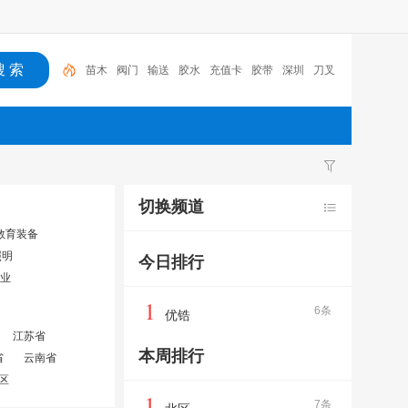
苗木
阀门
输送
胶水
充值卡
胶带
深圳
刀叉
润滑油
石家庄
苗木
切换频道
教育装备
照明
今日排行
业
1
6条
优锆
江苏省
本周排行
省
云南省
区
1
7条