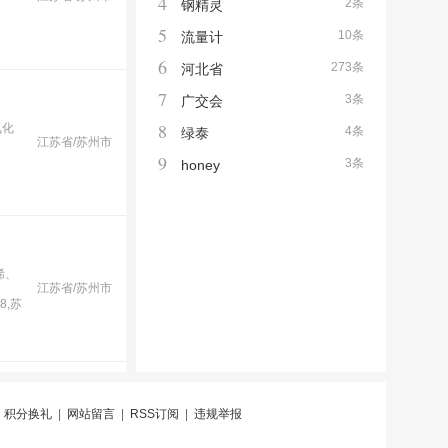
4
2条
钢精灵
5
10条
流量计
6
273条
河北省
7
3条
广交会
8
氧化
4条
绿泰
江苏省/苏州市
9
3条
honey
烯、
江苏省/苏州市
8,苏
|
积分换礼
|
网站留言
|
RSS订阅
|
违规举报