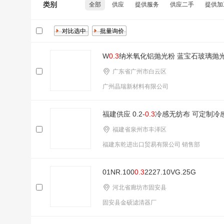
类别
全部
供应
提供服务
供应二手
提供加
W
0.3
纳米氧化铝抛光粉 蓝宝石玻璃抛
广东省广州市白云区
广州晶瑞新材料有限公司
福建供应 0.2-
0.3
冷感无纺布 可定制冷
福建省泉州市丰泽区
福建东乾进出口贸易有限公司 销售部
01NR.100
0.3
2227.10VG.25G
河北省廊坊市固安县
固安县金硕滤清器厂