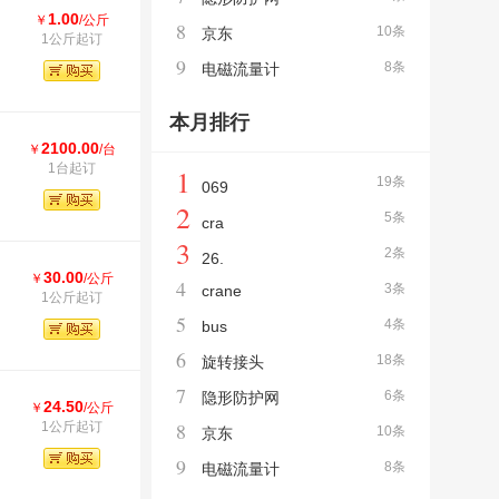
1.00
￥
/公斤
8
10条
京东
1公斤起订
9
8条
电磁流量计
本月排行
2100.00
￥
/台
1台起订
1
19条
069
2
5条
cra
3
2条
26.
30.00
￥
/公斤
4
3条
crane
1公斤起订
5
4条
bus
6
18条
旋转接头
7
6条
隐形防护网
24.50
￥
/公斤
8
1公斤起订
10条
京东
9
8条
电磁流量计