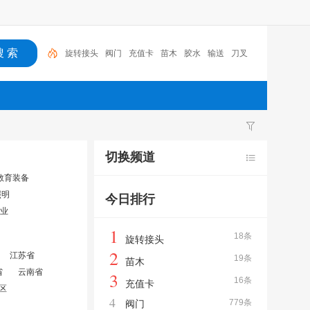
阀门
充值卡
苗木
胶水
输送
刀叉
胶带
隐形
防护网
润滑油
旋转接头
切换频道
教育装备
照明
今日排行
业
1
18条
旋转接头
2
江苏省
19条
苗木
省
云南省
3
16条
充值卡
区
4
779条
阀门