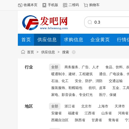
收藏本页
手机版
二维码
购物车
首页
供应信息
求购信息
企业黄页
行情
首页
>
供应信息
>
搜索
行业
全部
商务服务、广告、人才
食品、饮料、
暖通制冷、建材、工程建筑
通信、广电设备、
石油、化工
安全、防护、消防
交通运输
服装服饰、鞋帽箱包
纺织、皮革
五金、工
家电、影音设备、专业灯光
医疗、保健
地区
全部
浙江省
北京市
上海市
天津市
安徽省
福建省
江西省
山东省
河南省
西藏自治区
陕西省
甘肃省
青海省
宁