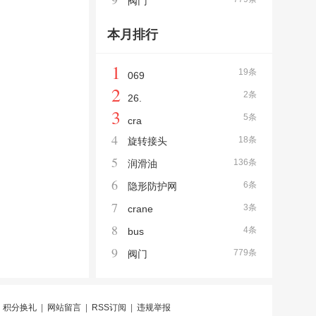
阀门
本月排行
1
19条
069
2
2条
26.
3
5条
cra
4
18条
旋转接头
5
136条
润滑油
6
6条
隐形防护网
7
3条
crane
8
4条
bus
9
779条
阀门
|
积分换礼
|
网站留言
|
RSS订阅
|
违规举报