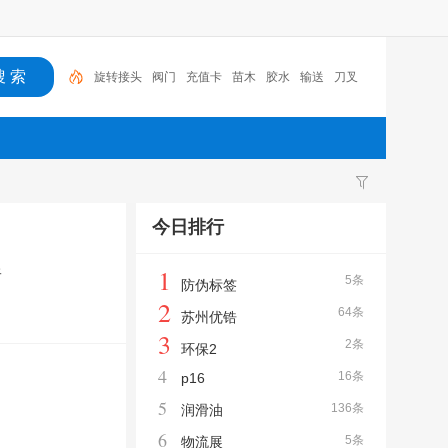
旋转接头
阀门
充值卡
苗木
胶水
输送
刀叉
胶带
隐形防护网
润滑油
今日排行
1
路
5条
防伪标签
2
64条
苏州优锆
3
2条
环保2
4
16条
p16
5
136条
润滑油
6
5条
物流展