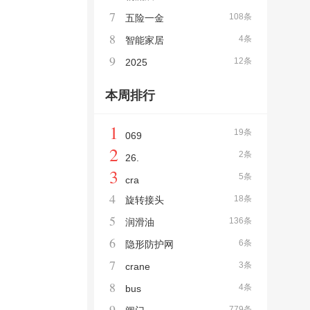
7
108条
五险一金
8
4条
智能家居
9
12条
2025
本周排行
1
19条
069
2
2条
26.
3
5条
cra
4
18条
旋转接头
5
136条
润滑油
6
6条
隐形防护网
7
3条
crane
8
4条
bus
9
779条