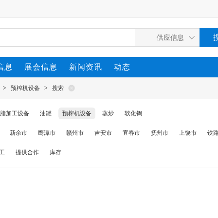
信息
展会信息
新闻资讯
动态
>
预榨机设备
>
搜索
脂加工设备
油罐
预榨机设备
蒸炒
软化锅
新余市
鹰潭市
赣州市
吉安市
宜春市
抚州市
上饶市
铁
工
提供合作
库存