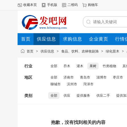
收藏本页
手机版
二维码
购物车
首页
供应信息
求购信息
企业黄页
行情
首页
>
供应信息
>
食品、饮料、农林牧副渔
>
绿化苗木
>
行业
全部
乔木
灌木
果树
竹类植物
其
地区
全部
济南市
青岛市
淄博市
枣庄市
聊城市
滨州市
菏泽市
类别
全部
供应
提供服务
供应二手
提供加
抱歉，没有找到相关的内容