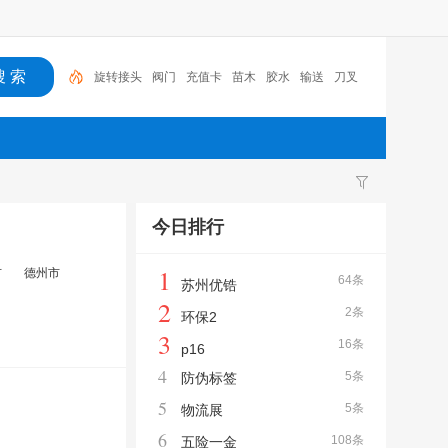
旋转接头
阀门
充值卡
苗木
胶水
输送
刀叉
胶带
隐形防护网
润滑油
今日排行
1
市
德州市
64条
苏州优锆
2
2条
环保2
3
16条
p16
4
5条
防伪标签
5
5条
物流展
6
108条
五险一金