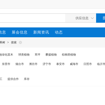
信息
展会信息
新闻资讯
动态
果树
>
搜索
他绿化苗木
球类植物
草坪
攀援植物
棕榈类植物
东营市
烟台市
潍坊市
济宁市
泰安市
威海市
日照市
临沂
工
提供合作
库存