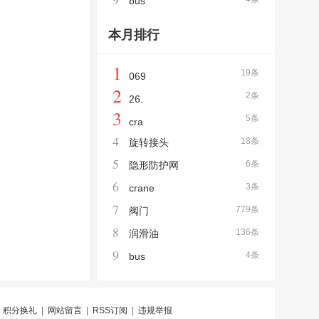
bus
本月排行
1
19条
069
2
2条
26.
3
5条
cra
4
18条
旋转接头
5
6条
隐形防护网
6
3条
crane
7
779条
阀门
8
136条
润滑油
9
4条
bus
|
积分换礼
|
网站留言
|
RSS订阅
|
违规举报