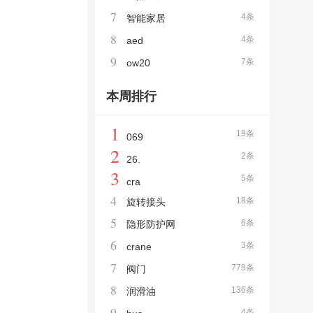
7
4条
智能家居
8
4条
aed
9
7条
ow20
本周排行
1
19条
069
2
2条
26.
3
5条
cra
4
18条
旋转接头
5
6条
隐形防护网
6
3条
crane
7
779条
阀门
8
136条
润滑油
9
4条